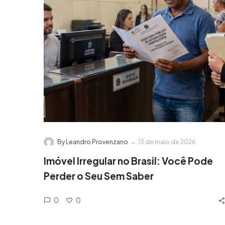
-
By Leandro Provenzano
13 de maio de 2026
Imóvel Irregular no Brasil: Você Pode
Perder o Seu Sem Saber
0
0