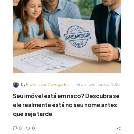
-
By
Provenzano Advogados
28 de novembro de 2025
Seu imóvel está em risco? Descubra se
ele realmente está no seu nome antes
que seja tarde
0
0