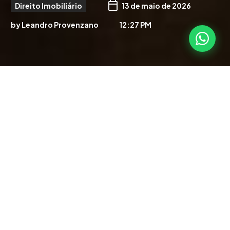
Direito Imobiliário
13 de maio de 2026
by Leandro Provenzano
12:27 PM
0
Comments
0
Likes
Existe um problema silencioso que afeta milhões de
famílias: morar em um
imóvel irregular
. Na prática
jurídica, o imóvel não pertence a quem mora nele.
Estima-se que entre 15 e 40 milhões de imóveis no
Brasil têm alguma irregularidade. As causas variam:
falta de escritura, registro desatualizado, construção
não averbada ou herança nunca inventariada.