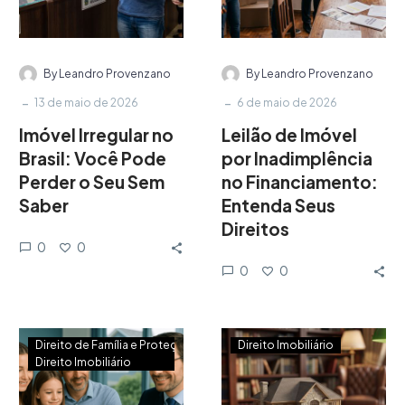
By Leandro Provenzano
By Leandro Provenzano
-
-
13 de maio de 2026
6 de maio de 2026
Imóvel Irregular no
Leilão de Imóvel
Brasil: Você Pode
por Inadimplência
Perder o Seu Sem
no Financiamento:
Saber
Entenda Seus
Direitos
0
0
0
0
Direito de Família e Proteção Patrimonial
Direito Imobiliário
Direito Imobiliário