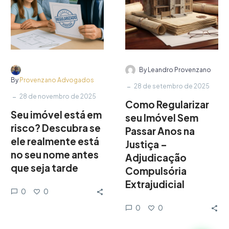
By Leandro Provenzano
By
Provenzano Advogados
-
28 de setembro de 2025
-
28 de novembro de 2025
Como Regularizar
Seu imóvel está em
seu Imóvel Sem
risco? Descubra se
Passar Anos na
ele realmente está
Justiça –
no seu nome antes
Adjudicação
que seja tarde
Compulsória
Extrajudicial
0
0
0
0