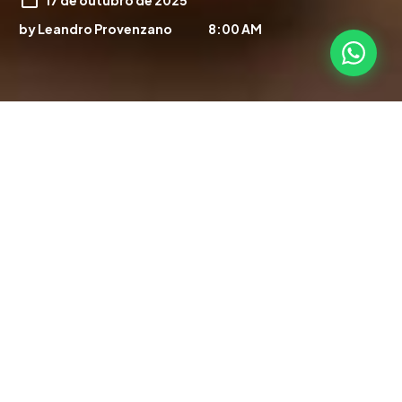
by Leandro Provenzano
8:00 AM
1
Comments
0
Likes
Muitos investidores relataram perdas de até 93% no
COE Ambipar
, distribuído pela XP. O caso gerou
preocupação e dúvidas. Afinal, quem perdeu dinheiro
pode ser ressarcido? Em muitos casos, sim.
Neste guia, você entende o que aconteceu. Além
disso, veja como o Código de Defesa do Consumidor
protege o investidor e qual o passo a passo para
buscar a reparação.